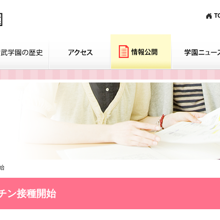
T
始
チン接種開始