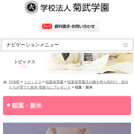
ナビゲーションメニュー
トピックス
挨拶
菊武学園の歴史
HOME
>
トピックス
>
稲葉保育園
>
稲葉保育園児が鎌を持ち稲刈り 自分
アクセス
たちが育てた新米 母親らにプレゼント
>
稲葉・新米
情報公開
稲葉・新米
学園ニュース
学園フラッシュニュース
オープンキャンパス・行事