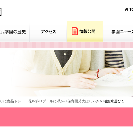
T
りに食品トレー 花を飾りプールに浮かべ保育園児大はしゃぎ
>
稲葉水遊び１