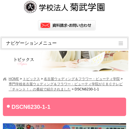
ナビゲーションメニュー
トピックス
挨拶
菊武学園の歴史
HOME
>
トピックス
>
名古屋ウェディング＆フラワー・ビューティ学院
>
アクセス
専門学校名古屋ウェディング＆フラワー・ビューティ学院がＣＢＣテレビ
「チャント！」の番組で紹介されました
>
DSCN6230-1-1
情報公開
学園ニュース
DSCN6230-1-1
学園フラッシュニュース
オープンキャンパス・行事