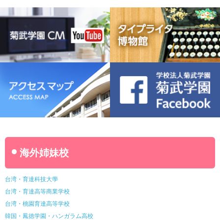
豊橋宮野ビジネス高等専修学校
名古屋ウェディング＆フラワー・ビューティ学院
菊武幼稚園
稲葉保育園
海外姉妹校
台湾・育達科技大學
台湾・育達高等商業学校
台湾・桃園育達高等学校
韓国・鳳徳学園・ハンガラム高校