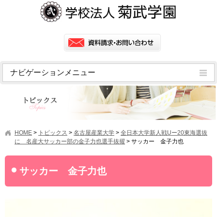
ナビゲーションメニュー
トピックス
挨拶
菊武学園の歴史
HOME
>
トピックス
>
名古屋産業大学
>
全日本大学新人戦Uー20東海選抜
アクセス
に 名産大サッカー部の金子力也選手抜擢
>
サッカー 金子力也
情報公開
サッカー 金子力也
学園ニュース
学園フラッシュニュース
オープンキャンパス・行事