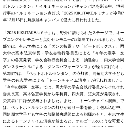
ボトルランタン」とイルミネーションがキャンパスを彩る中、恒例
行事のイルミネーション点灯式「2025 KIKUTAKEルミナ」が令和7
年12月16日に尾張旭キャンパスで盛大に行われました。
「2025 KIKUTAKEルミナ」は、野外に設けられたステージで、オー
プニングセレモニーと点灯セレモニーの2部制で行われました。第1
部では、有志学生による「ダンス披露」や「ビートボックス」、両
大学の高木弘恵学長・学友会執行委員長による「今年の漢字一文
字」の各賞発表、学友会執行委員会による「抽選会」、両大学合同
ダンスサークルによる「ダンスパフォーマンス」が繰り広げられ、
第2部では、「ペットボトルランタン」の点灯後、同短期大学子ども
学科の有志学生による「トーンチャイム演奏」が行われました。
「今年の漢字一文字」では、両大学の学友会執行委員からそれぞれ
委員長賞、高木弘恵学長から学長賞、四大賞、短大賞が発表され、
受賞者に目録が授与されました。また、「トーンチャイム演奏」で
は、ペットボトルランタンの灯りが辺り一帯を優しく包み込む中、
同短期大学子ども学科の加藤希央講師による指揮のもと、有志学生
によるトーンチャイム演奏が始まると、オルゴールのような可愛く