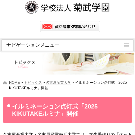
ナビゲーションメニュー
トピックス
挨拶
菊武学園の歴史
HOME
>
トピックス
>
名古屋産業大学
>
イルミネーション点灯式「2025
アクセス
KIKUTAKEルミナ」開催
情報公開
イルミネーション点灯式「2025
学園ニュース
KIKUTAKEルミナ」開催
学園フラッシュニュース
オープンキャンパス・行事
名古屋産業大学・名古屋経営短期大学では、学生手作りの「ペット