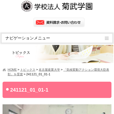
ナビゲーションメニュー
トピックス
挨拶
菊武学園の歴史
HOME
>
トピックス
>
名古屋産業大学
>
「気候変動アクション環境大臣表
アクセス
彰」を受賞
>
241121_01_01-1
情報公開
241121_01_01-1
学園ニュース
学園フラッシュニュース
オープンキャンパス・行事