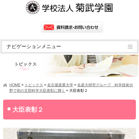
ナビゲーションメニュー
トピックス
挨拶
菊武学園の歴史
HOME
>
トピックス
>
名古屋産業大学
>
名産大研究グループ 科学技術分
アクセス
野で初の文部科学大臣表彰に輝く
>
大臣表彰２
情報公開
大臣表彰２
学園ニュース
学園フラッシュニュース
オープンキャンパス・行事