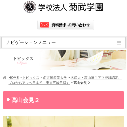
ナビゲーションメニュー
トピックス
挨拶
菊武学園の歴史
HOME
>
トピックス
>
名古屋産業大学
>
名産大・高山選手アマ登録認定。
アクセス
プロからアマへ日本初、東京五輪目指す
>
高山会見２
情報公開
高山会見２
学園ニュース
学園フラッシュニュース
オープンキャンパス・行事