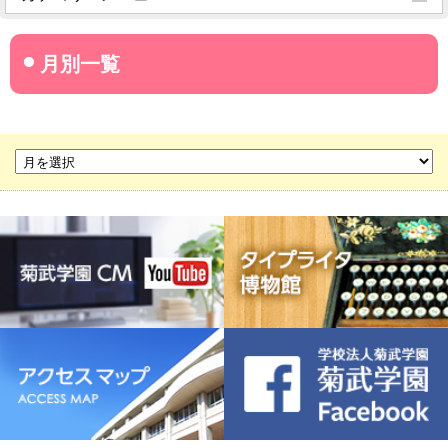
菊武学園からのお知らせ
名古屋産業大学
名古屋経営短期大学
菊華高等学校
菊武ビジネス専門学校
豊橋宮野ビジネス高等専修学校
名古屋ウェディング＆フラワー・ビューティ学院
菊武幼稚園
稲葉保育園