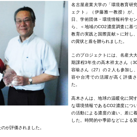
名古屋産業大学の「環境教育研
ェクト」（伊藤雅一教授）が、
日、学術団体・環境情報科学セ
ら、＜地域のCO2濃度調査に基
教育の実践と国際貢献＞に対し
の賞状と盾を贈られました。
このプロジェクトには、名産大
期課程3年生の高木祥太さん（3
容瑜さん（27）の２人も参加し
容や台湾での活躍が高く評価さ
た。
高木さんは、地球の温暖化に関
な環境情報であるCO2濃度につ
の活動による濃度の違い、差に
した。時間的や季節などによる
たのが評価されました。