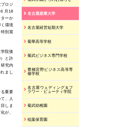
究プロジ
６月18
名古屋産業大学
ンターか
づく環境
名古屋経営短期大学
、特別賞
菊華高等学校
大学院後
菊武ビジネス専門学校
0）と許
、研究内
豊橋宮野ビジネス高等専
れまし
修学校
名古屋ウェディング＆フ
ラワー・ビューティ学院
する重要
いて、人
着目しま
菊武幼稚園
変化が、
稲葉保育園