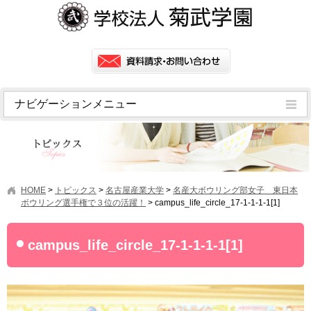
ナビゲーションメニュー
トピックス
挨拶
菊武学園の歴史
HOME
>
トピックス
>
名古屋産業大学
>
名産大ボウリング部女子 東日本
アクセス
ボウリング選手権で３位の活躍！
>
campus_life_circle_17-1-1-1-1[1]
情報公開
campus_life_circle_17-1-1-1-1[1]
学園ニュース
学園フラッシュニュース
オープンキャンパス・行事