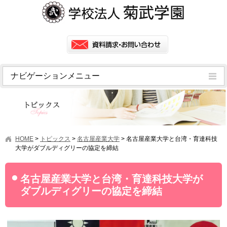
ナビゲーションメニュー
トピックス
挨拶
菊武学園の歴史
HOME
>
トピックス
>
名古屋産業大学
>
名古屋産業大学と台湾・育達科技
アクセス
大学がダブルディグリーの協定を締結
情報公開
名古屋産業大学と台湾・育達科技大学が
学園ニュース
ダブルディグリーの協定を締結
学園フラッシュニュース
オープンキャンパス・行事