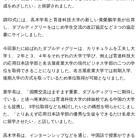
成をめざしたい」と挨拶されました。
調印式には、高木学長と育達科技大学の新しい黄榮鵬学長が出席
し、ダブルディグリーをはじめ学生交流の改訂協定など３つの協定
書にサインしました。
今回新たに結ばれたダブルディグリーは、カリキュラムを工夫し大
学１、２年と３、４年をそれぞれの大学で学び、例えば育達科技大
の応用日本語学部と名古屋産業大学の現代ビジネス学部の二つの学
位を取得できることになりました。名古屋産業大学では前期入学、
後期入学の方式を取っているため単位取得が可能となりました。
黄学長は、「国際交流はますます重要。ダブルディグリーに期待し
ている」と述べ将来的には育達科技大学の姉妹校である中国の大学
とも提携し、3学位取得なども検討したいとの構想を明らかにしまし
た。「とりあえず応用日本語学部の優秀な生徒をできるだけ名産大
に留学させたい」と話していました。
高木学長は、インターンシップなどを通じ、中国語で授業ができる