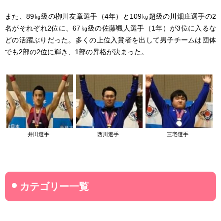
また、89㎏級の栁川友章選手（4年）と109㎏超級の川畑庄選手の2
名がそれぞれ2位に、67㎏級の佐藤颯人選手（1年）が3位に入るな
どの活躍ぶりだった。多くの上位入賞者を出して男子チームは団体
でも2部の2位に輝き、1部の昇格が決まった。
井田選手
西川選手
三宅選手