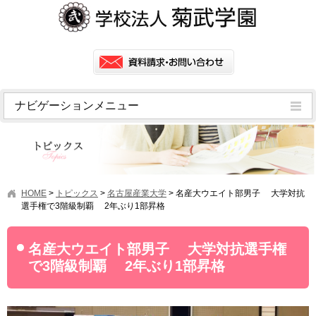
ナビゲーションメニュー
トピックス
挨拶
菊武学園の歴史
HOME
>
トピックス
>
名古屋産業大学
>
名産大ウエイト部男子 大学対抗
アクセス
選手権で3階級制覇 2年ぶり1部昇格
情報公開
名産大ウエイト部男子 大学対抗選手権
学園ニュース
で3階級制覇 2年ぶり1部昇格
学園フラッシュニュース
オープンキャンパス・行事