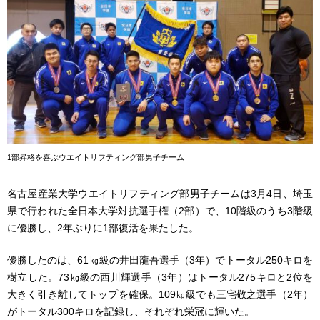
1部昇格を喜ぶウエイトリフティング部男子チーム
名古屋産業大学ウエイトリフティング部男子チームは3月4日、埼玉
県で行われた全日本大学対抗選手権（2部）で、10階級のうち3階級
に優勝し、2年ぶりに1部復活を果たした。
優勝したのは、61㎏級の井田龍吾選手（3年）でトータル250キロを
樹立した。73㎏級の西川輝選手（3年）はトータル275キロと2位を
大きく引き離してトップを確保。109㎏級でも三宅敬之選手（2年）
がトータル300キロを記録し、それぞれ栄冠に輝いた。