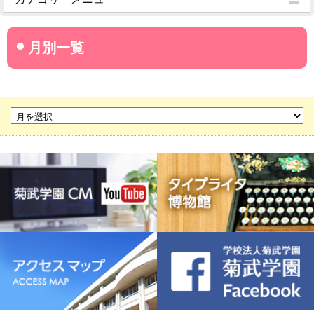
菊武学園からのお知らせ
名古屋産業大学
名古屋経営短期大学
菊華高等学校
菊武ビジネス専門学校
豊橋宮野ビジネス高等専修学校
名古屋ウェディング＆フラワー・ビューティ学院
菊武幼稚園
稲葉保育園