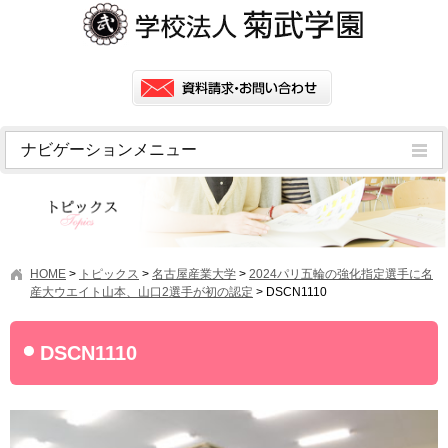
ナビゲーションメニュー
トピックス
挨拶
菊武学園の歴史
HOME
>
トピックス
>
名古屋産業大学
>
2024パリ五輪の強化指定選手に名
アクセス
産大ウエイト山本、山口2選手が初の認定
>
DSCN1110
情報公開
DSCN1110
学園ニュース
学園フラッシュニュース
オープンキャンパス・行事