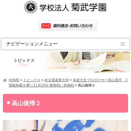
ナビゲーションメニュー
トピックス
挨拶
菊武学園の歴史
HOME
>
トピックス
>
名古屋産業大学
>
名産大生プロボクサー高山選手 2
アクセス
階級制覇を夢に11月23日 復帰戦に初挑戦
>
高山復帰２
情報公開
高山復帰２
学園ニュース
学園フラッシュニュース
オープンキャンパス・行事