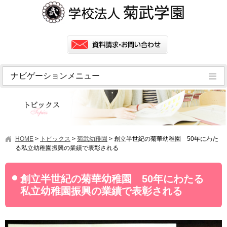
ナビゲーションメニュー
トピックス
挨拶
菊武学園の歴史
HOME
>
トピックス
>
菊武幼稚園
>
創立半世紀の菊華幼稚園 50年にわた
アクセス
る私立幼稚園振興の業績で表彰される
情報公開
創立半世紀の菊華幼稚園 50年にわたる
学園ニュース
私立幼稚園振興の業績で表彰される
学園フラッシュニュース
オープンキャンパス・行事