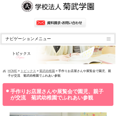
ナビゲーションメニュー
トピックス
挨拶
菊武学園の歴史
HOME
>
トピックス
>
菊武幼稚園
>
手作りお店屋さんや展覧会で園児、親
アクセス
子が交流 菊武幼稚園でふれあい参観
情報公開
手作りお店屋さんや展覧会で園児、親子
学園ニュース
が交流 菊武幼稚園でふれあい参観
学園フラッシュニュース
オープンキャンパス・行事