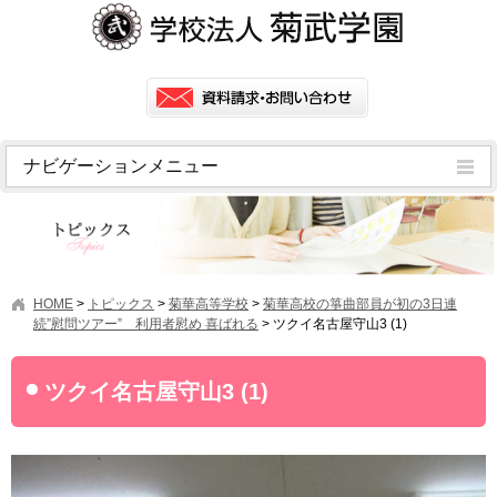
ナビゲーションメニュー
トピックス
挨拶
菊武学園の歴史
HOME
>
トピックス
>
菊華高等学校
>
菊華高校の箏曲部員が初の3日連
アクセス
続”慰問ツアー” 利用者慰め 喜ばれる
>
ツクイ名古屋守山3 (1)
情報公開
ツクイ名古屋守山3 (1)
学園ニュース
学園フラッシュニュース
オープンキャンパス・行事