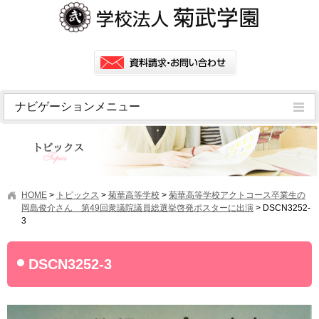
ナビゲーションメニュー
トピックス
挨拶
菊武学園の歴史
HOME
>
トピックス
>
菊華高等学校
>
菊華高等学校アクトコース卒業生の
アクセス
岡島俊介さん 第49回衆議院議員総選挙啓発ポスターに出演
>
DSCN3252-
3
情報公開
学園ニュース
DSCN3252-3
学園フラッシュニュース
オープンキャンパス・行事