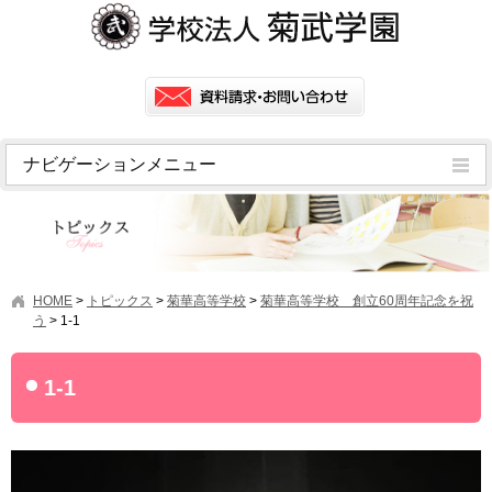
ナビゲーションメニュー
トピックス
挨拶
菊武学園の歴史
HOME
>
トピックス
>
菊華高等学校
>
菊華高等学校 創立60周年記念を祝
アクセス
う
>
1-1
情報公開
1-1
学園ニュース
学園フラッシュニュース
オープンキャンパス・行事