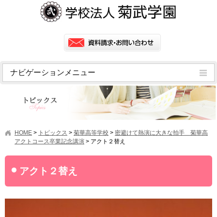
ナビゲーションメニュー
トピックス
挨拶
菊武学園の歴史
HOME
>
トピックス
>
菊華高等学校
>
密避けて熱演に大きな拍手 菊華高
アクセス
アクトコース卒業記念講演
>
アクト２替え
情報公開
アクト２替え
学園ニュース
学園フラッシュニュース
オープンキャンパス・行事