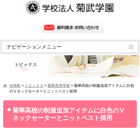
ナビゲーションメニュー
トピックス
挨拶
菊武学園の歴史
HOME
>
トピックス
>
菊華高等学校
>
菊華高校の制服追加アイテムに白色
アクセス
のⅤネックセーターとニットベスト採用
情報公開
菊華高校の制服追加アイテムに白色のⅤ
学園ニュース
ネックセーターとニットベスト採用
学園フラッシュニュース
オープンキャンパス・行事