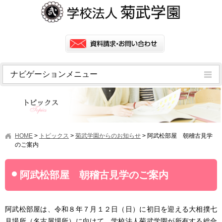
ナビゲーションメニュー
トピックス
挨拶
菊武学園の歴史
HOME
>
トピックス
>
菊武学園からのお知らせ
>
阿武松部屋 朝稽古見学
アクセス
のご案内
情報公開
阿武松部屋 朝稽古見学のご案内
学園ニュース
学園フラッシュニュース
阿武松部屋は、令和８年７月１２日（日）に初日を迎える大相撲七
オープンキャンパス・行事
月場所（名古屋場所）に向けて、学校法人菊武学園が所有する総合