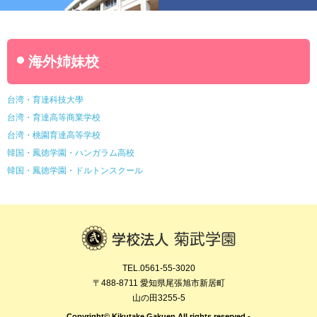
海外姉妹校
台湾・育達科技大學
台湾・育達高等商業学校
台湾・桃園育達高等学校
韓国・鳳徳学園・ハンガラム高校
韓国・鳳徳学園・ドルトンスクール
TEL.0561-55-3020
〒488-8711 愛知県尾張旭市新居町
山の田3255-5
Copyright© Kikutake Gakuen All rights reserved.-