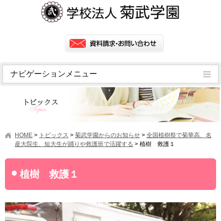
ナビゲーションメニュー
トピックス
挨拶
菊武学園の歴史
HOME
>
トピックス
>
菊武学園からのお知らせ
>
全国植樹祭で菊華高、名
アクセス
産大院生、短大生が踊りや救護班で活躍する
>
植樹 救護１
情報公開
植樹 救護１
学園ニュース
学園フラッシュニュース
オープンキャンパス・行事