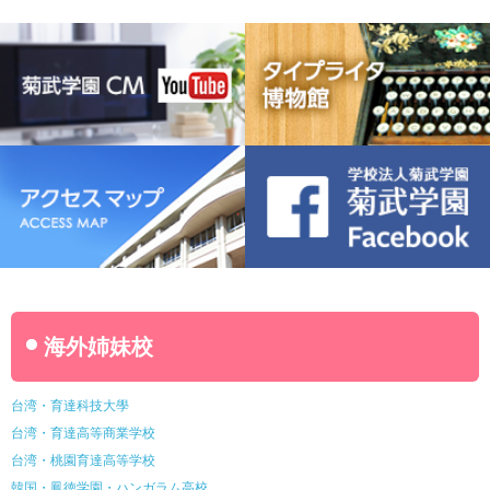
豊橋宮野ビジネス高等専修学校
名古屋ウェディング＆フラワー・ビューティ学院
菊武幼稚園
稲葉保育園
海外姉妹校
台湾・育達科技大學
台湾・育達高等商業学校
台湾・桃園育達高等学校
韓国・鳳徳学園・ハンガラム高校