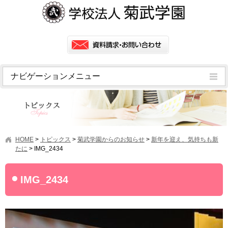
ナビゲーションメニュー
トピックス
挨拶
菊武学園の歴史
HOME
>
トピックス
>
菊武学園からのお知らせ
>
新年を迎え、気持ちも新
アクセス
たに
>
IMG_2434
情報公開
IMG_2434
学園ニュース
学園フラッシュニュース
オープンキャンパス・行事