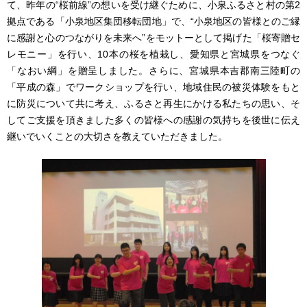
て、昨年の“桜前線”の想いを受け継ぐために、小泉ふるさと村の第2
拠点である「小泉地区集団移転団地」で、“小泉地区の皆様とのご縁
に感謝と心のつながりを未来へ”をモットーとして掲げた「桜寄贈セ
レモニー」を行い、10本の桜を植栽し、愛知県と宮城県をつなぐ
「なおい綱」を贈呈しました。さらに、宮城県本吉郡南三陸町の
「平成の森」でワークショップを行い、地域住民の被災体験をもと
に防災について共に考え、ふるさと再生にかける私たちの思い、そ
してご支援を頂きました多くの皆様への感謝の気持ちを後世に伝え
継いでいくことの大切さを教えていただきました。