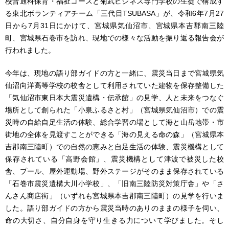
校普通科保育・福祉コースと菊武ビジネス専門学校の生徒で構成す
る東北ボランティアチーム「三代目TSUBASA」が、令和6年7月27
日から7月31日にかけて、宮城県気仙沼市、宮城県本吉郡南三陸
町、宮城県石巻市を訪れ、現地での様々な活動を振り返る報告会が
行われました。
今年は、現地の語り部ガイドの方と一緒に、震災当日まで宮城県気
仙沼向洋高等学校の校舎として利用されていた建物を保存整備した
「気仙沼市東日本大震災遺構・伝承館」の見学、人と未来をつなぐ
場所として創られた「小泉ふるさと村」（宮城県気仙沼市）での震
災時の自給自足生活の体験、総合学習の場として海と山岳地帯・市
街地の全体を見渡すことができる「海の見える命の森」（宮城県本
吉郡南三陸町）での自然の恵みと自足生活の体験、震災機構として
保存されている「高野会館」、震災機構として津波で被災した校
舎、プール、屋外運動場、野外ステージがそのまま保存されている
「石巻市震災遺構大川小学校」、「旧南三陸防災対策庁舎」や「さ
んさん商店街」（いずれも宮城県本吉郡南三陸町）の見学を行いま
した。語り部ガイドの方から震災当時のありのままの様子を伺い、
命の大切さ、自分自身を守り生きる力について学びました。そし