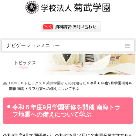
ナビゲーションメニュー
トピックス
挨拶
菊武学園の歴史
HOME
>
トピックス
>
菊武学園からのお知らせ
>
令和６年度9月学園研修を
アクセス
開催 南海トラフ地震への備えについて学ぶ
情報公開
令和６年度9月学園研修を開催 南海トラ
学園ニュース
フ地震への備えについて学ぶ
学園フラッシュニュース
オープンキャンパス・行事
令和6年度9月学園研修が、令和6年9月14日に名古屋産業大学文化セ