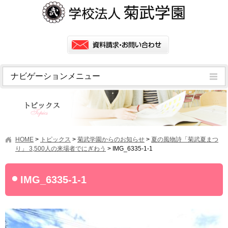
ナビゲーションメニュー
トピックス
挨拶
菊武学園の歴史
HOME
>
トピックス
>
菊武学園からのお知らせ
>
夏の風物詩「菊武夏まつ
アクセス
り」 3,500人の来場者でにぎわう
>
IMG_6335-1-1
情報公開
IMG_6335-1-1
学園ニュース
学園フラッシュニュース
オープンキャンパス・行事