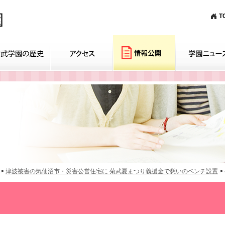
T
>
津波被害の気仙沼市・災害公営住宅に 菊武夏まつり義援金で憩いのベンチ設置
>