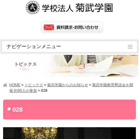
ナビゲーションメニュー
トピックス
挨拶
菊武学園の歴史
HOME
>
トピックス
>
菊武学園からのお知らせ
>
菊武学園教育懇談会を開
アクセス
催 約90人が参加
>
028
情報公開
028
学園ニュース
学園フラッシュニュース
オープンキャンパス・行事