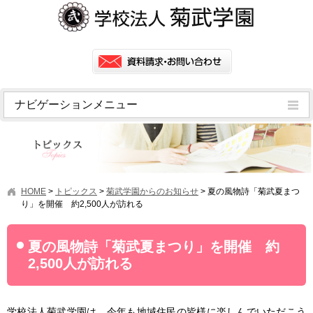
ナビゲーションメニュー
トピックス
挨拶
菊武学園の歴史
HOME
>
トピックス
>
菊武学園からのお知らせ
>
夏の風物詩「菊武夏まつ
アクセス
り」を開催 約2,500人が訪れる
情報公開
夏の風物詩「菊武夏まつり」を開催 約
学園ニュース
2,500人が訪れる
学園フラッシュニュース
オープンキャンパス・行事
学校法人菊武学園は、今年も地域住民の皆様に楽しんでいただこう