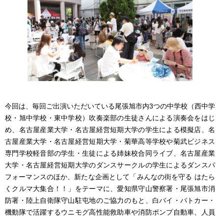
今回は、毎回ご出演いただいている尾張旭市内3つの中学校（西中学
校・旭中学校・東中学校）吹奏楽部の生徒さんによる演奏会をはじ
め、名古屋産業大学・名古屋経営短期大学の学生による模擬店、名
古屋産業大学・名古屋経営短期大学・菊華高等学校や菊武ビジネス
専門学校軽音部の学生・生徒による姉妹校合同ライブ、名古屋産業
大学・名古屋経営短期大学のダンスサークルの学生によるダンスパ
フォーマンスのほか、新たな企画として「みんなの街を守る はたら
くクルマ大集合！！」をテーマに、愛知県守山警察署・尾張旭市消
防署・陸上自衛隊守山駐屯地のご協力のもと、白バイ・パトカー・
機動隊で活躍するウニモグ高性能救助車や消防ポンプ自動車、人員