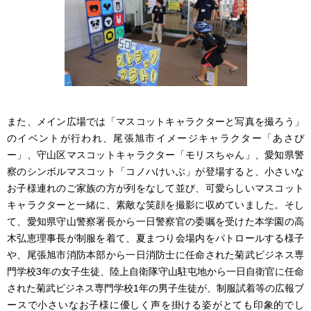
また、メイン広場では「マスコットキャラクターと写真を撮ろう」
のイベントが行われ、尾張旭市イメージキャラクター「あさぴ
ー」、守山区マスコットキャラクター「モリスちゃん」、愛知県警
察のシンボルマスコット「コノハけいぶ」が登場すると、小さいな
お子様連れのご家族の方が列をなして並び、可愛らしいマスコット
キャラクターと一緒に、素敵な笑顔を撮影に収めていました。そし
て、愛知県守山警察署長から一日警察官の委嘱を受けた本学園の高
木弘恵理事長が制服を着て、夏まつり会場内をパトロールする様子
や、尾張旭市消防本部から一日消防士に任命された菊武ビジネス専
門学校3年の女子生徒、陸上自衛隊守山駐屯地から一日自衛官に任命
された菊武ビジネス専門学校1年の男子生徒が、制服試着等の広報ブ
ースで小さいなお子様に優しく声を掛ける姿がとても印象的でし