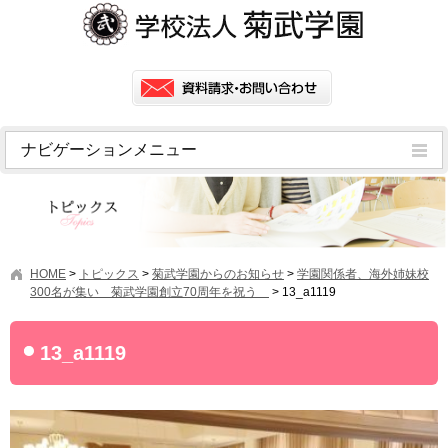
ナビゲーションメニュー
トピックス
挨拶
菊武学園の歴史
HOME
>
トピックス
>
菊武学園からのお知らせ
>
学園関係者、海外姉妹校
アクセス
300名が集い 菊武学園創立70周年を祝う
>
13_a1119
情報公開
13_a1119
学園ニュース
学園フラッシュニュース
オープンキャンパス・行事