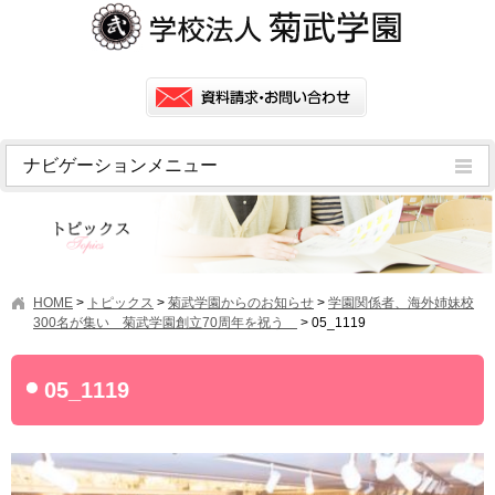
ナビゲーションメニュー
トピックス
挨拶
菊武学園の歴史
HOME
>
トピックス
>
菊武学園からのお知らせ
>
学園関係者、海外姉妹校
アクセス
300名が集い 菊武学園創立70周年を祝う
>
05_1119
情報公開
05_1119
学園ニュース
学園フラッシュニュース
オープンキャンパス・行事