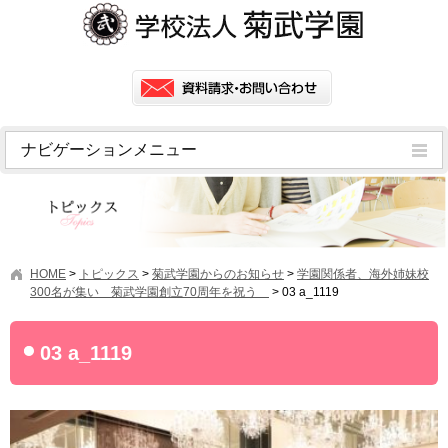
ナビゲーションメニュー
トピックス
挨拶
菊武学園の歴史
HOME
>
トピックス
>
菊武学園からのお知らせ
>
学園関係者、海外姉妹校
アクセス
300名が集い 菊武学園創立70周年を祝う
>
03 a_1119
情報公開
03 a_1119
学園ニュース
学園フラッシュニュース
オープンキャンパス・行事