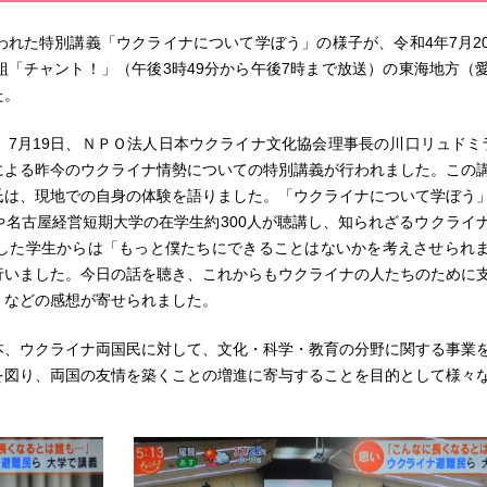
れた特別講義「ウクライナについて学ぼう」の様子が、令和4年7月2
「チャント！」（午後3時49分から午後7時まで放送）の東海地方（
た。
7月19日、ＮＰＯ法人日本ウクライナ文化協会理事長の川口リュドミ
による昨今のウクライナ情勢についての特別講義が行われました。この
氏は、現地での自身の体験を語りました。「ウクライナについて学ぼう
名古屋経営短期大学の在学生約300人が聴講し、知られざるウクライ
した学生からは「もっと僕たちにできることはないかを考えさせられ
行いました。今日の話を聴き、これからもウクライナの人たちのために
」などの感想が寄せられました。
本、ウクライナ両国民に対して、文化・科学・教育の分野に関する事業
を図り、両国の友情を築くことの増進に寄与することを目的として様々