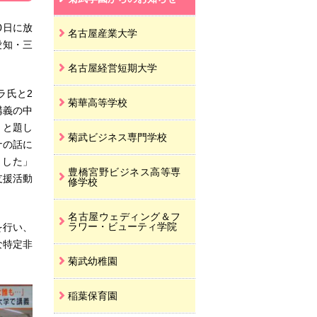
0日に放
名古屋産業大学
愛知・三
名古屋経営短期大学
ラ氏と2
菊華高等学校
講義の中
」と題し
菊武ビジネス専門学校
ナの話に
ました」
豊橋宮野ビジネス高等専
支援活動
修学校
名古屋ウェディング＆フ
ラワー・ビューティ学院
を行い、
な特定非
菊武幼稚園
稲葉保育園