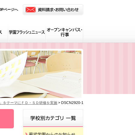
OPページへ
－」をテーマにＦＤ・ＳＤ研修を実施
>
DSCN2920-1
菊武学園からのお知らせ