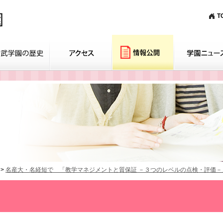
T
>
名産大・名経短で 「教学マネジメントと質保証 －３つのレベルの点検・評価