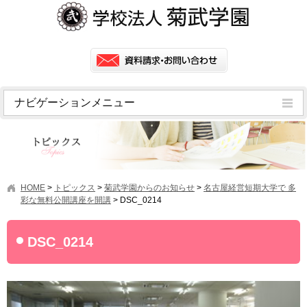
ナビゲーションメニュー
トピックス
挨拶
菊武学園の歴史
HOME
>
トピックス
>
菊武学園からのお知らせ
>
名古屋経営短期大学で 多
アクセス
彩な無料公開講座を開講
>
DSC_0214
情報公開
DSC_0214
学園ニュース
学園フラッシュニュース
オープンキャンパス・行事