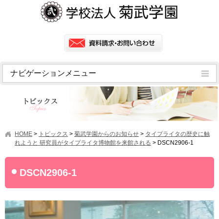
ナビゲーションメニュー
トピックス
挨拶
菊武学園の歴史
HOME
>
トピックス
>
菊武学園からのお知らせ
>
タイプライタの歴史に触
アクセス
れようと 研究員がタイプライタ博物館を来館される
>
DSCN2906-1
情報公開
DSCN2906-1
学園ニュース
学園フラッシュニュース
オープンキャンパス・行事