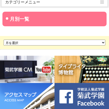
カテゴリーメニュー
菊武学園からのお知らせ
名古屋産業大学
名古屋経営短期大学
菊華高等学校
菊武ビジネス専門学校
豊橋宮野ビジネス高等専修学校
名古屋ウェディング＆フラワー・ビューティ学院
菊武幼稚園
稲葉保育園