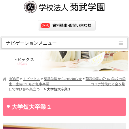
ナビゲーションメニュー
トピックス
挨拶
菊武学園の歴史
HOME
>
トピックス
>
菊武学園からのお知らせ
>
菊武学園の7つの学校の学
アクセス
生、生徒850名が無事卒業 コロナ対策に万全を期
して学び舎を巣立つ
>
大学短大卒業１
情報公開
学園ニュース
大学短大卒業１
学園フラッシュニュース
オープンキャンパス・行事