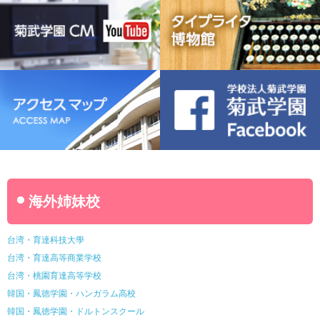
名古屋ウェディング＆フラワー・ビューティ学院
菊武幼稚園
稲葉保育園
海外姉妹校
台湾・育達科技大學
台湾・育達高等商業学校
台湾・桃園育達高等学校
韓国・鳳徳学園・ハンガラム高校
韓国・鳳徳学園・ドルトンスクール