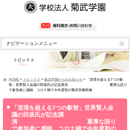
ナビゲーションメニュー
トピックス
挨拶
菊武学園の歴史
HOME
>
トピックス
>
菊武学園からのお知らせ
>
「逆境を超える7つの叡
アクセス
智」世界賢人会議の田坂氏が記念講演 重厚な語り
で参加者に感銘 コロナ禍で今年度初の菊武学園研修
情報公開
学園ニュース
「逆境を超える7つの叡智」世界賢人会
議の田坂氏が記念講
学園フラッシュニュース
演 重厚な語り
オープンキャンパス・行事
で参加者に感銘 コロナ禍で今年度初の