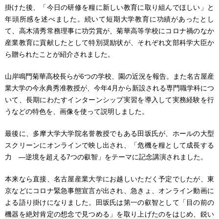
掛けた後、「今日の研修を糧に新しい教育に取り組んでほしい」と
年頭所感を述べました。続いて短期大学教育に功績があったとし
て、高木清秀常務理事に功労賞が、菊華高等学校にコロナ禍のなか
産業教育に貢献したとして特別奨励状が、それぞれ文部科学大臣か
ら贈られたことが紹介されました。
山岸鳴門菊華高校長らが6つの学校、園の近況を報告。また名古屋産
業大学の今永典秀准教授が、今年4月から新設される専門職学科につ
いて、長期にわたすインターンシップ実習を導入して実務経験を行
うなどの特色を、画像を使って説明しました。
最後に、多摩大学大学院名誉教授でもある田坂氏が、ホールの大型
スクリーンにオンラインで映し出され、「危機を糧として成長する
力 ―逆境を超える7つの叡智」をテーマに記念講演されました。
本来なら直接、名古屋産業大学にお越しいただく予定でしたが、東
京などにコロナ緊急事態宣言が出され、急きょ、オンライン動画に
よる語り掛けになりました。田坂氏は第一の叡智として「目の前の
機器を絶対肯定の想念で見つめる」を取り上げたのをはじめ、鋭い