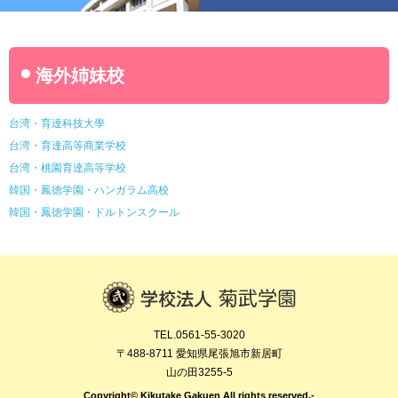
海外姉妹校
台湾・育達科技大學
台湾・育達高等商業学校
台湾・桃園育達高等学校
韓国・鳳徳学園・ハンガラム高校
韓国・鳳徳学園・ドルトンスクール
TEL.0561-55-3020
〒488-8711 愛知県尾張旭市新居町
山の田3255-5
Copyright© Kikutake Gakuen All rights reserved.-