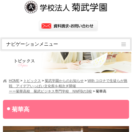
ナビゲーションメニュー
トピックス
挨拶
菊武学園の歴史
HOME
>
トピックス
>
菊武学園からのお知らせ
>
With コロナで生徒らが挑
アクセス
戦 アイデアいっぱい文化祭を相次ぎ開催
ーー菊華高校 菊武ビジネス専門学校 NWFBの3校
>
菊華高
情報公開
学園ニュース
菊華高
学園フラッシュニュース
オープンキャンパス・行事