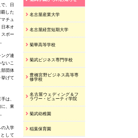
員で、日
制覇した
名古屋産業大学
アマチュ
と日本オ
名古屋経営短期大学
、スポー
。
菊華高等学校
シング連
菊武ビジネス専門学校
いないこ
上部団体
豊橋宮野ビジネス高等専
を挙げて
修学校
名古屋ウェディング＆フ
ラワー・ビューティ学院
選手は、
前に、東
。
菊武幼稚園
への入学
稲葉保育園
アとして