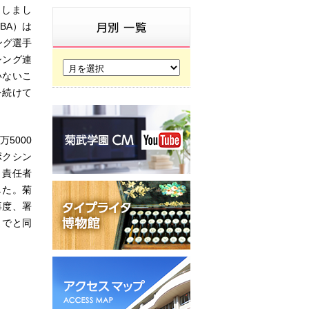
明しまし
BA）は
ング選手
シング連
いないこ
を続けて
5000
ボクシン
、責任者
した。菊
再度、署
までと同