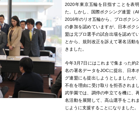
2020年東京五輪を目指すことを表
た。しかし、国際ボクシング連盟（AI
2016年のリオ五輪から、プロボクシ
の参加を認めていますが、日本ボク
盟は元プロ選手の試合出場を認めて
とから、規則改正を訴えて署名活動
きました。
今年3月7日にはこれまで集まった約2万
名の署名データをJOCに提出、日本
グ連盟にも提出しようとしましたが
不在を理由に受け取りを拒否されま
武学園では、調停の申立てを機に、
名活動を展開して、高山選手をこれ
じように支援することになりました。