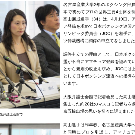
名古屋産業大学2年のボクシング部
本で初めてプロの世界主要4団体を
高山勝成選手（34）は、4月19日、
ア登録を求めて日本ボクシング連盟
リンピック委員会（JOC）を相手に
ツ仲裁機構に調停の申立てをしました
調停申立ての理由として、日本ボク
盟が不当にアマチュア登録を認めて
とから規則の改正を求め、JOCには
として日本ボクシング連盟への指導
います。
大阪弁護士会館で記者会見した高山
集まった約20社のマスコミ記者らを
京五輪出場の思いを切々に訴えました
阪弁護士会館で
高山選手は昨年春、名古屋産業大学
と同時にプロを引退し、アマチュ