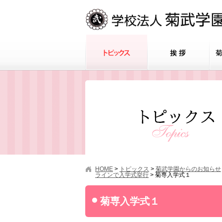
HOME
>
トピックス
>
菊武学園からのお知らせ
ラインで入学式挙行
>
菊専入学式１
菊専入学式１