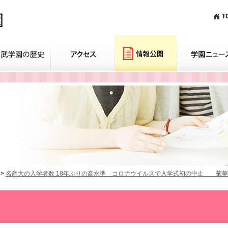
T
>
名産大の入学者数 18年ぶりの高水準 コロナウイルスで入学式初の中止 菊